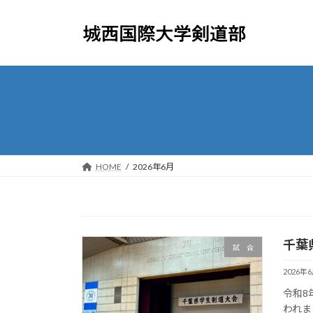
コ
ナ
ン
ビ
テ
ゲ
ン
ー
ツ
シ
へ
ョ
ス
ン
キ
に
ッ
移
プ
動
HOME
2026年6月
千葉
試 合
2026年
令和8
われま