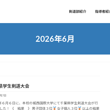
剣道部紹介
指導者紹
2026年6月
県学生剣道大会
6月7日
年６月６日に、本校の城西国際大学にて千葉県学生剣道大会が行
した！ 《 結果 》 男子団体３位
女子個人３位
以上の結果