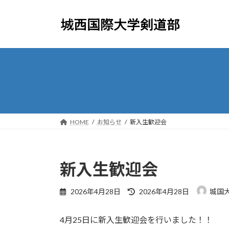
コ
ナ
ン
ビ
テ
ゲ
ン
ー
ツ
シ
へ
ョ
ス
ン
キ
に
ッ
移
プ
動
HOME
お知らせ
新入生歓迎会
新入生歓迎会
最
2026年4月28日
2026年4月28日
城国
終
更
4月25日に新入生歓迎会を行いました！！
新