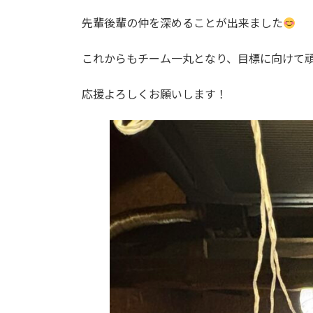
日
時
先輩後輩の仲を深めることが出来ました
:
これからもチーム一丸となり、目標に向けて
応援よろしくお願いします！