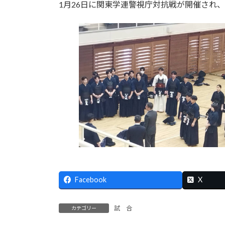
日
1月26日に関東学連警視庁対抗戦が開催され
時
:
Facebook
X
試 合
カテゴリー