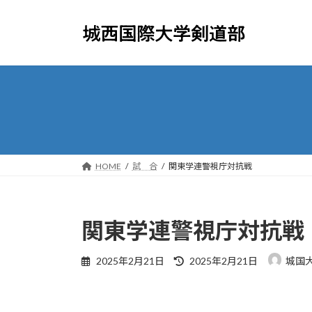
コ
ナ
ン
ビ
テ
ゲ
ン
ー
ツ
シ
へ
ョ
ス
ン
キ
に
ッ
移
プ
動
HOME
試 合
関東学連警視庁対抗戦
関東学連警視庁対抗戦
最
2025年2月21日
2025年2月21日
城国
終
更
新